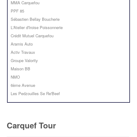
MMA Carquefou
PPF 85
Sébastien Bellay Boucherie
L'Atelier d'Iroise Poissonnerie
Crédit Mutuel Carquefou
Aramis Auto
Activ Travaux
Groupe Valority
Maison BB
NMO
6ème Avenue
Les Pedzouilles Se Re'Beef
Carquef Tour