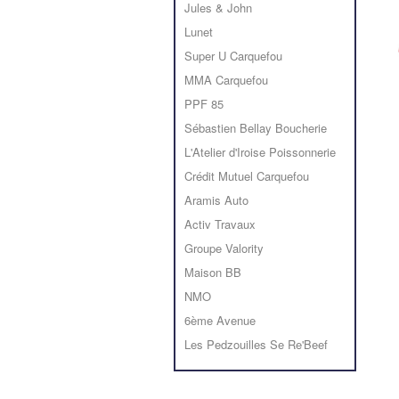
Jules & John
Lunet
Super U Carquefou
MMA Carquefou
PPF 85
Sébastien Bellay Boucherie
L'Atelier d'Iroise Poissonnerie
Crédit Mutuel Carquefou
Aramis Auto
Activ Travaux
Groupe Valority
Maison BB
NMO
6ème Avenue
Les Pedzouilles Se Re'Beef