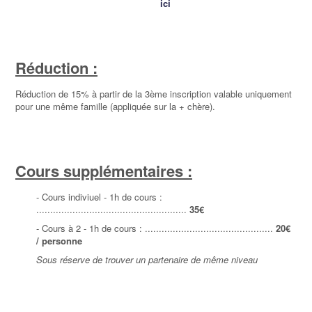
ici
Réduction :
Réduction de 15% à partir de la 3ème inscription valable uniquement
pour une même famille (appliquée sur la + chère).
Cours supplémentaires :
- Cours indiviuel - 1h de cours :
......................................................
35
€
- Cours à 2 - 1h de cours : ..............................................
20€
/ personne
Sous réserve de trouver un partenaire de même niveau