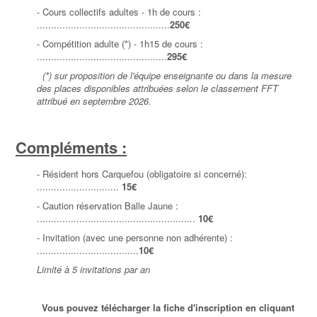
- Cours collectifs adultes - 1h de cours :
...............................................
250
€
- Compétition adulte (*) - 1h15 de cours :
..............................................
295
€
(*) sur proposition de l'équipe enseignante ou dans la mesure
des places disponibles attribuées selon le classement FFT
attribué en septembre 2026.
Compléments :
- Résident hors Carquefou (obligatoire si concerné):
.............................
15€
- Caution réservation Balle Jaune :
........................................................
10€
- Invitation (avec une personne non adhérente) :
....................................
10€
Limité à 5 invitations par an
Vous pouvez télécharger la fiche d'inscription en cliquant