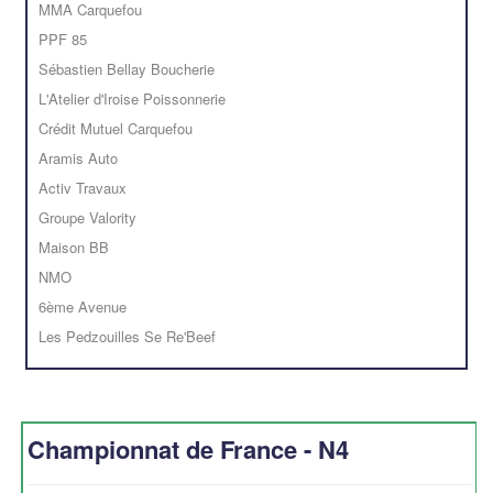
MMA Carquefou
PPF 85
Sébastien Bellay Boucherie
L'Atelier d'Iroise Poissonnerie
Crédit Mutuel Carquefou
Aramis Auto
Activ Travaux
Groupe Valority
Maison BB
NMO
6ème Avenue
Les Pedzouilles Se Re'Beef
Championnat de France - N4