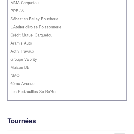
MMA Carquefou
PPF 85
Sébastien Bellay Boucherie
L'Atelier d'Iroise Poissonnerie
Crédit Mutuel Carquefou
Aramis Auto
Activ Travaux
Groupe Valority
Maison BB
NMO
6ème Avenue
Les Pedzouilles Se Re'Beef
Tournées