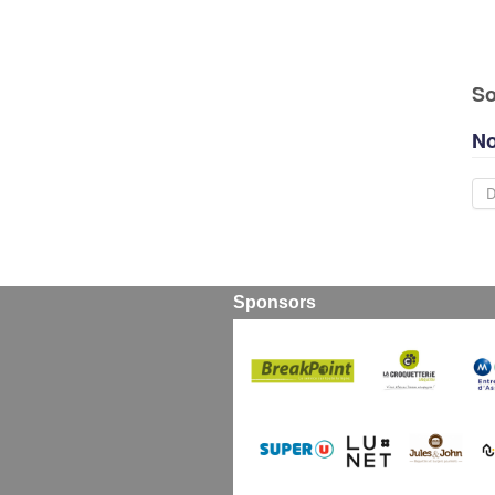
So
No
D
Sponsors