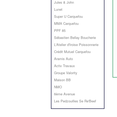
Jules & John
Lunet
Super U Carquefou
MMA Carquefou
PPF 85
Sébastien Bellay Boucherie
L'Atelier d'Iroise Poissonnerie
Crédit Mutuel Carquefou
Aramis Auto
Activ Travaux
Groupe Valority
Maison BB
NMO
6ème Avenue
Les Pedzouilles Se Re'Beef