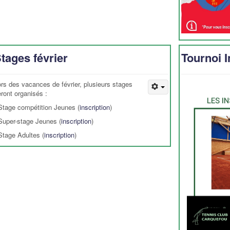
tages février
Tournoi I
ors des vacances de février, plusieurs stages
eront organisés :
 Stage compétition Jeunes (
inscription
)
 Super-stage Jeunes (
inscription
)
 Stage Adultes (
inscription
)