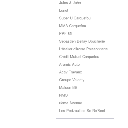
Jules & John
Lunet
Super U Carquefou
MMA Carquefou
PPF 85
Sébastien Bellay Boucherie
L'Atelier d'Iroise Poissonnerie
Crédit Mutuel Carquefou
Aramis Auto
Activ Travaux
Groupe Valority
Maison BB
NMO
6ème Avenue
Les Pedzouilles Se Re'Beef