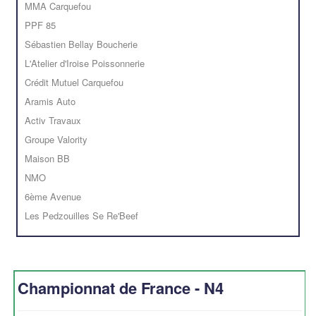
MMA Carquefou
PPF 85
Sébastien Bellay Boucherie
L'Atelier d'Iroise Poissonnerie
Crédit Mutuel Carquefou
Aramis Auto
Activ Travaux
Groupe Valority
Maison BB
NMO
6ème Avenue
Les Pedzouilles Se Re'Beef
Championnat de France - N4