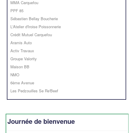
MMA Carquefou
PPF 85
Sébastien Bellay Boucherie
L'Atelier d'Iroise Poissonnerie
Crédit Mutuel Carquefou
Aramis Auto
Activ Travaux
Groupe Valority
Maison BB
NMO
6ème Avenue
Les Pedzouilles Se Re'Beef
Journée de bienvenue